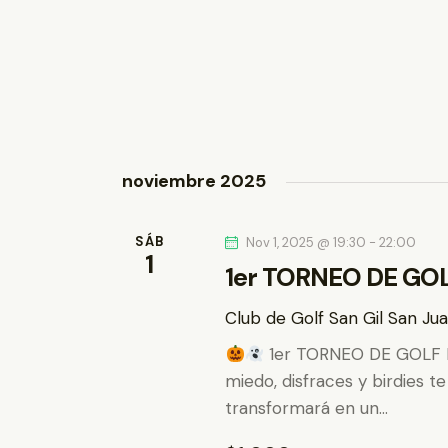
b
a
v
.
ú
e
.
s
B
u
q
s
noviembre 2025
c
u
a
e
E
SÁB
Nov 1, 2025 @ 19:30
-
22:00
1
v
1er TORNEO DE GO
d
e
n
Club de Golf San Gil
San Jua
a
t
1er TORNEO DE GOLF
y
o
miedo, disfraces y birdies t
s
transformará en un…
v
p