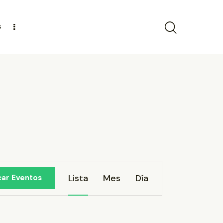
s
N
Lista
Mes
Día
car Eventos
a
v