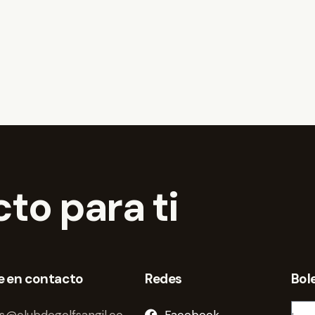
to para ti
e en contacto
Redes
Bol