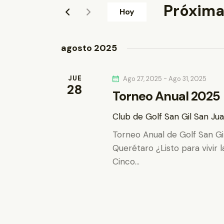
o
Próxim
e
Hoy
d
S
u
g
e
c
agosto 2025
l
a
e
e
l
JUE
c
Ago 27, 2025
-
Ago 31, 2025
c
a
28
Torneo Anual 2025
c
p
i
i
a
Club de Golf San Gil
San Jua
o
l
ó
Torneo Anual de Golf San G
n
a
Querétaro ¿Listo para vivir 
a
n
b
Cinco…
r
r
d
f
a
e
c
e
c
l
h
a