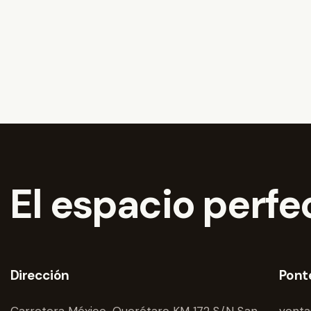
e
.
n
t
o
s
El espacio perfec
Dirección
Pont