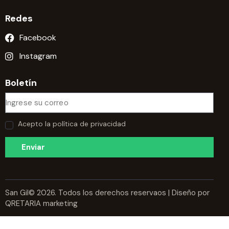
Redes
Facebook
Instagram
Boletín
Acepto la política de privacidad
Enviar
A
l
t
San Gil© 2026. Todos los derechos reservaos | Diseño por
QRETARIA marketing
e
r