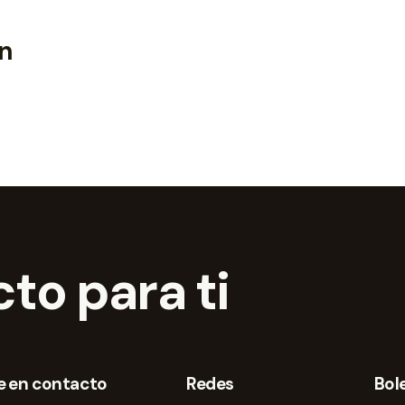
an
to para ti
e en contacto
Redes
Bol