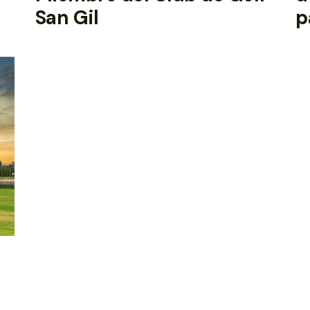
San Gil
p