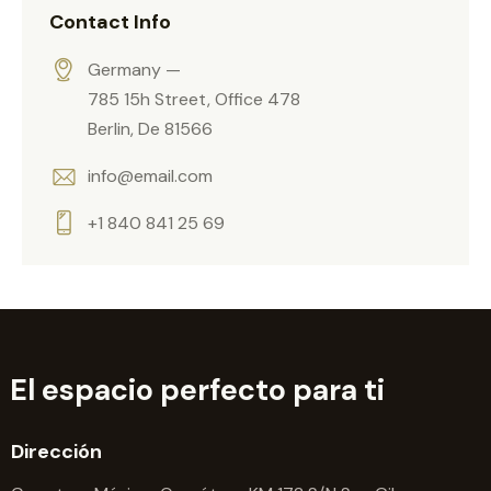
Contact Info
l
t
Germany —
e
785 15h Street, Office 478
r
Berlin, De 81566
n
a
info@email.com
t
+1 840 841 25 69
i
v
e
:
El espacio perfecto para ti
Dirección