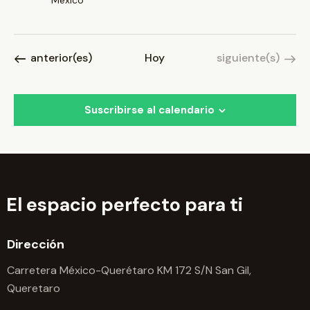
México
Eventos
Eventos
anterior(es)
Hoy
siguiente(s)
Suscribirse al calendario
El espacio perfecto para ti
Dirección
Carretera México-Querétaro KM 172 S/N San Gil,
Queretaro