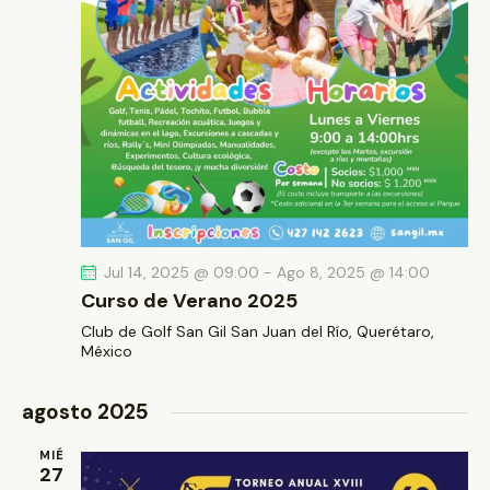
b
i
e
s
ú
c
t
s
h
a
q
a
s
u
.
d
e
e
d
E
a
v
y
e
Jul 14, 2025 @ 09:00
-
Ago 8, 2025 @ 14:00
v
n
Curso de Verano 2025
i
t
Club de Golf San Gil
San Juan del Río, Querétaro,
s
o
México
t
a
agosto 2025
s
d
MIÉ
27
e