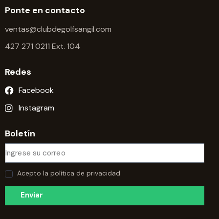
Ponte en contacto
ventas@clubdegolfsangil.com
427 271 0211 Ext. 104
Redes
Facebook
Instagram
Boletín
Acepto la política de privacidad
Enviar
A