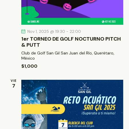
Nov 1, 2025 @ 19:30
-
22:00
1er TORNEO DE GOLF NOCTURNO PITCH
& PUTT
Club de Golf San Gil
San Juan del Río, Querétaro,
México
$1,000
VIE
7