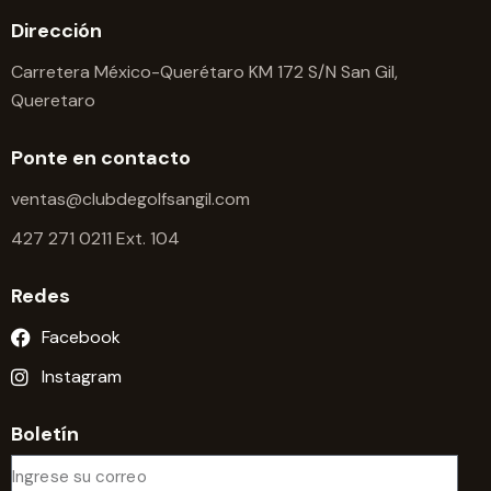
t
Dirección
a
Carretera México-Querétaro KM 172 S/N San Gil,
s
Queretaro
d
e
Ponte en contacto
E
v
ventas@clubdegolfsangil.com
e
427 271 0211 Ext. 104
n
t
Redes
o
Facebook
s
Instagram
Boletín