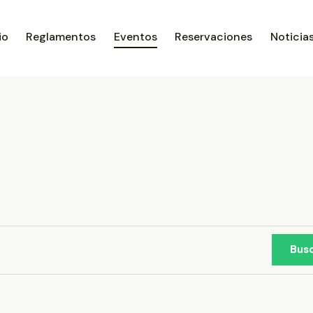
io
Reglamentos
Eventos
Reservaciones
Noticia
Bus