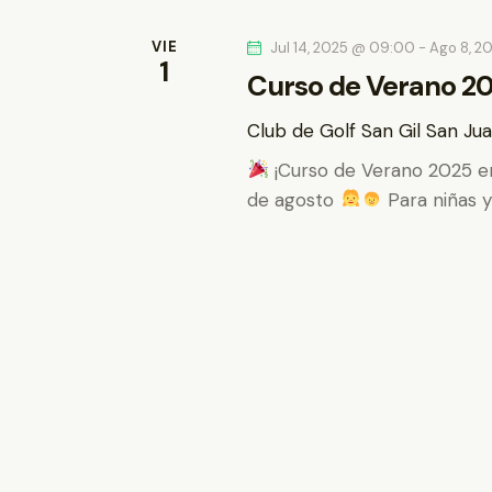
a
e
e
l
VIE
c
Jul 14, 2025 @ 09:00
-
Ago 8, 2
c
a
1
Curso de Verano 2
c
p
i
i
a
Club de Golf San Gil
San Jua
o
l
ó
¡Curso de Verano 2025 en
n
a
de agosto
Para niñas y
a
n
b
r
r
d
f
a
e
c
e
c
l
h
a
b
a
v
.
ú
e
.
s
B