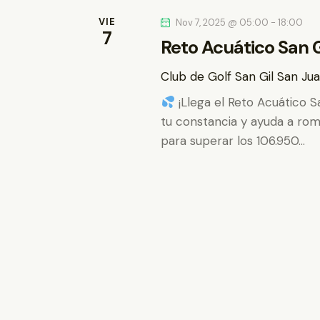
VIE
Nov 7, 2025 @ 05:00
-
18:00
7
Reto Acuático San G
Club de Golf San Gil
San Jua
¡Llega el Reto Acuático S
tu constancia y ayuda a rom
para superar los 106.950…