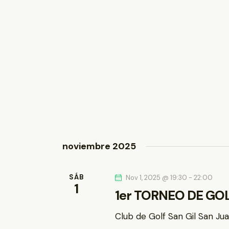
o
s
noviembre 2025
SÁB
Nov 1, 2025 @ 19:30
-
22:00
1
1er TORNEO DE GO
Club de Golf San Gil
San Jua