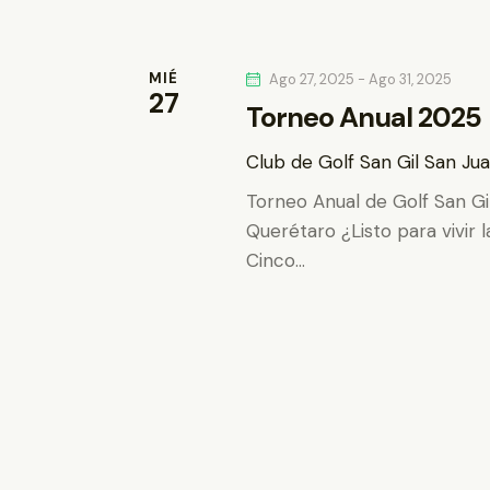
u
q
s
c
u
MIÉ
Ago 27, 2025
-
Ago 31, 2025
27
a
Torneo Anual 2025
e
E
v
Club de Golf San Gil
San Jua
d
e
Torneo Anual de Golf San G
n
a
Querétaro ¿Listo para vivir 
t
Cinco…
y
o
s
v
p
a
i
r
a
s
l
a