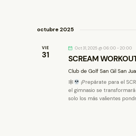
t
p
a
a
l
s
octubre 2025
a
b
d
r
VIE
Oct 31, 2025 @ 06:00
-
20:00
31
e
a
SCREAM WORKOUT
c
E
Club de Golf San Gil
San Jua
l
a
🕸
¡Prepárate para el S
v
v
el gimnasio se transformar
e
solo los más valientes pond
e
.
n
t