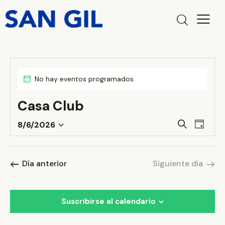
No hay eventos programados.
A
v
Casa Club
i
s
N
N
o
B
8/6/2026
D
a
S
a
u
í
s
v
e
v
a
c
e
l
e
Día anterior
Siguiente día
a
g
e
g
r
a
c
a
c
c
Suscribirse al calendario
c
i
i
i
ó