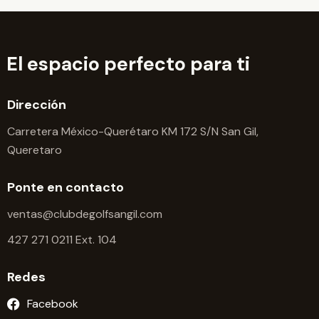
o
ó
n
n
n
d
a
d
e
r
El espacio perfecto para ti
e
v
f
b
i
e
s
ú
Dirección
c
t
s
h
Carretera México-Querétaro KM 172 S/N San Gil,
a
q
a
Queretaro
s
u
.
d
e
Ponte en contacto
e
d
E
ventas@clubdegolfsangil.com
a
v
y
427 271 0211 Ext. 104
e
v
n
Redes
i
t
s
o
Facebook
t