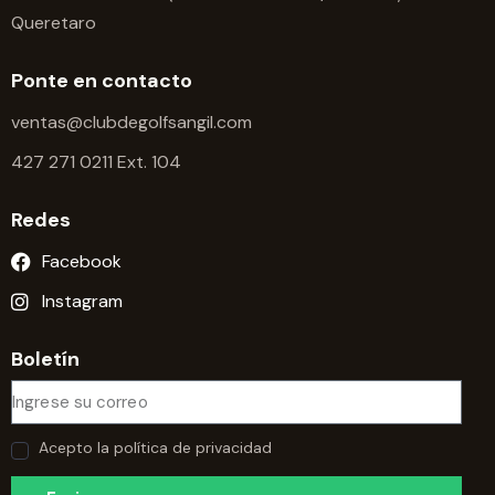
d
Queretaro
e
E
Ponte en contacto
v
ventas@clubdegolfsangil.com
e
n
427 271 0211 Ext. 104
t
o
Redes
s
Facebook
Instagram
Boletín
Acepto la política de privacidad